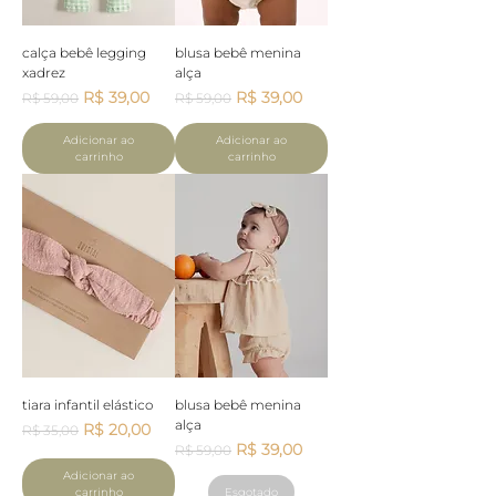
calça bebê legging
blusa bebê menina
xadrez
alça
Preço normal
Preço promocional
Preço normal
Preço promocional
R$ 39,00
R$ 39,00
R$ 59,00
R$ 59,00
Adicionar ao
Adicionar ao
carrinho
carrinho
tiara infantil elástico
blusa bebê menina
alça
Preço normal
Preço promocional
R$ 20,00
R$ 35,00
Preço normal
Preço promocional
R$ 39,00
R$ 59,00
Adicionar ao
carrinho
Esgotado