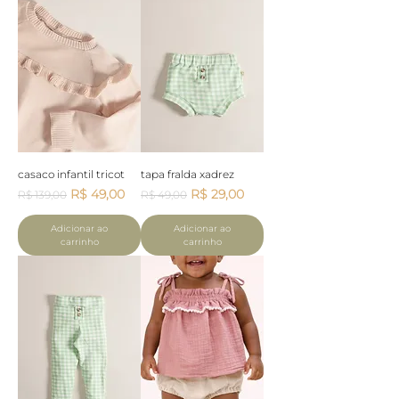
casaco infantil tricot
tapa fralda xadrez
Preço normal
Preço promocional
Preço normal
Preço promocional
R$ 49,00
R$ 29,00
R$ 139,00
R$ 49,00
Adicionar ao
Adicionar ao
carrinho
carrinho