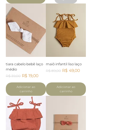
tiara cabelo bebê laço
maiô infantil liso laço
médio
Preço normal
Preço promocional
R$ 49,00
R$ 89,00
Preço normal
Preço promocional
R$ 19,00
R$ 39,00
Adicionar ao
Adicionar ao
carrinho
carrinho