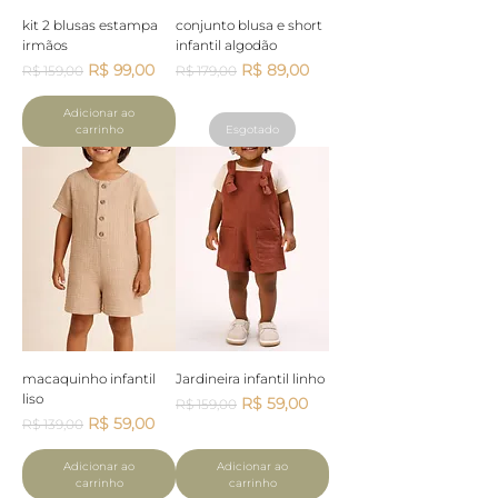
kit 2 blusas estampa
conjunto blusa e short
irmãos
infantil algodão
Preço normal
Preço promocional
Preço normal
Preço promocional
R$ 99,00
R$ 89,00
R$ 159,00
R$ 179,00
Adicionar ao
carrinho
Esgotado
macaquinho infantil
Jardineira infantil linho
liso
Preço normal
Preço promocional
R$ 59,00
R$ 159,00
Preço normal
Preço promocional
R$ 59,00
R$ 139,00
Adicionar ao
Adicionar ao
carrinho
carrinho