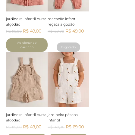
jardineira infantil curta
macacão infantil
algodão
regata algodão
Preço normal
Preço promocional
Preço normal
Preço promocional
R$ 49,00
R$ 49,00
R$ 119,00
R$ 129,00
Adicionar ao
carrinho
Esgotado
jardineira infantil curta
jardineira páscoa
algodão
infantil
Preço normal
Preço promocional
Preço normal
Preço promocional
R$ 49,00
R$ 69,00
R$ 119,00
R$ 149,00