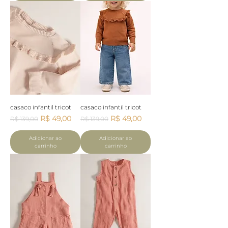
casaco infantil tricot
casaco infantil tricot
Preço normal
Preço promocional
Preço normal
Preço promocional
R$ 49,00
R$ 49,00
R$ 139,00
R$ 139,00
Adicionar ao
Adicionar ao
carrinho
carrinho