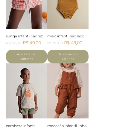
sunga infantil xadrez
maiô infantil liso laço
Preço normal
Preço promocional
Preço normal
Preço promocional
R$ 49,00
R$ 49,00
R$ 89,00
R$ 89,00
Adicionar ao
Adicionar ao
carrinho
carrinho
camiseta infantil
macacão infantil linho
manga curta estampa
alça