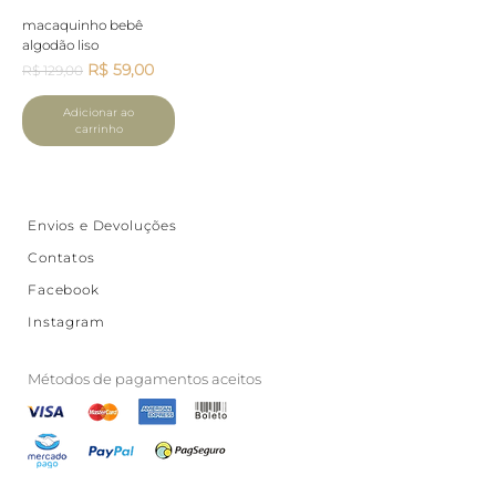
macaquinho bebê
algodão liso
Preço normal
Preço promocional
R$ 59,00
R$ 129,00
Adicionar ao
carrinho
Envios e Devoluções
Contatos
Facebook
Instagram
Métodos de pagamentos aceitos