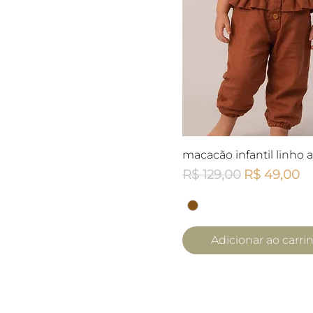
Visualização rápid
macacão infantil linho a
Preço normal
Preço pro
R$ 129,00
R$ 49,00
Adicionar ao carri