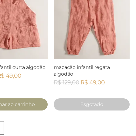
lização rápida
Visualização rápida
nfantil curta algodão
macacão infantil regata
algodão
mal
reço promocional
$ 49,00
Preço normal
Preço promocional
R$ 129,00
R$ 49,00
nar ao carrinho
Esgotado