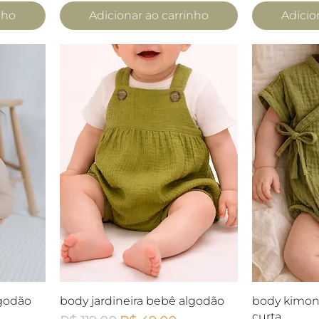
nho
Adicionar ao carrinho
Adicio
a
Visualização rápida
Visua
lgodão
body jardineira bebê algodão
body kimo
curta