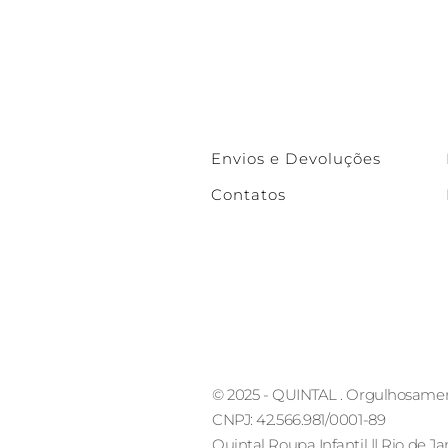
Envios e Devoluções
Contatos
© 2025 - QUINTAL . Orgulhosame
CNPJ: 42.566.981/0001-89
Quintal Roupa Infantil || Rio de Ja