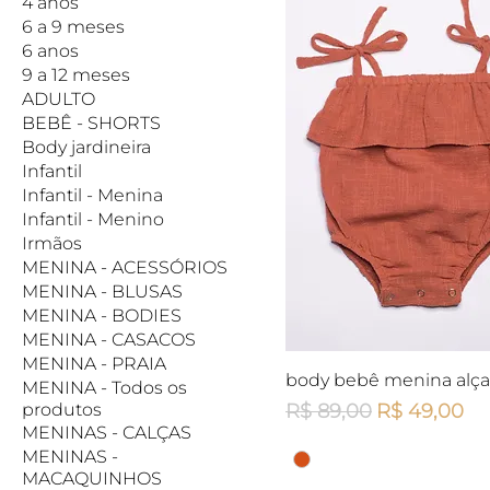
4 anos
6 a 9 meses
6 anos
9 a 12 meses
ADULTO
BEBÊ - SHORTS
Body jardineira
Infantil
Infantil - Menina
Infantil - Menino
Irmãos
MENINA - ACESSÓRIOS
MENINA - BLUSAS
MENINA - BODIES
MENINA - CASACOS
MENINA - PRAIA
Visualização rápid
body bebê menina alça
MENINA - Todos os
Preço normal
Preço prom
produtos
R$ 89,00
R$ 49,00
MENINAS - CALÇAS
MENINAS -
MACAQUINHOS