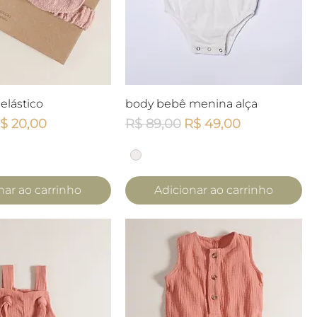
lização rápida
Visualização rápida
l elástico
body bebê menina alça
mal
reço promocional
Preço normal
Preço promocional
$ 20,00
R$ 89,00
R$ 49,00
nar ao carrinho
Adicionar ao carrinho