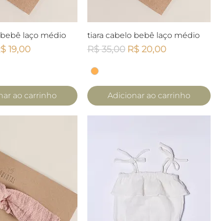
lização rápida
Visualização rápida
o bebê laço médio
tiara cabelo bebê laço médio
mal
reço promocional
Preço normal
Preço promocional
$ 19,00
R$ 35,00
R$ 20,00
nar ao carrinho
Adicionar ao carrinho