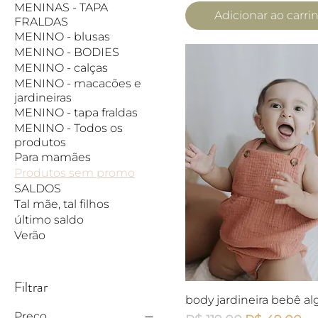
MENINAS - TAPA
Adicionar ao carri
FRALDAS
MENINO - blusas
MENINO - BODIES
MENINO - calças
MENINO - macacões e
jardineiras
MENINO - tapa fraldas
MENINO - Todos os
produtos
Para mamães
Produtos sem promo
SALDOS
Tal mãe, tal filhos
último saldo
Verão
Filtrar
Visualização rápid
body jardineira bebê a
Preço