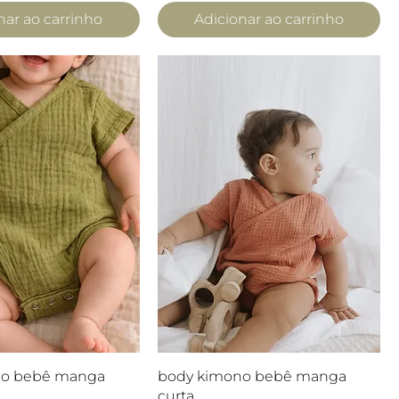
nar ao carrinho
Adicionar ao carrinho
lização rápida
Visualização rápida
no bebê manga
body kimono bebê manga
curta