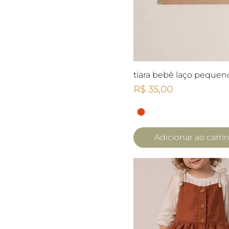
Visualização rápid
tiara bebê laço pequen
Preço
R$ 35,00
Adicionar ao carri