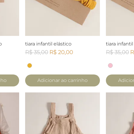
a
Visualização rápida
Visua
o
tiara infantil elástico
tiara infanti
Preço normal
Preço promocional
Preço nor
P
R$ 35,00
R$ 20,00
R$ 35,00
R
nho
Adicionar ao carrinho
Adicio