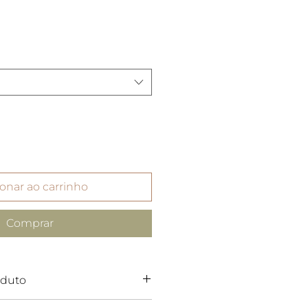
onar ao carrinho
Comprar
oduto
tinho, uma versão mais fina e