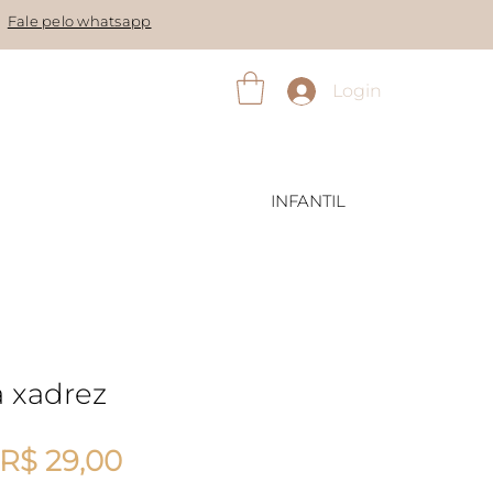
Fale pelo whatsapp
Login
INFANTIL
a xadrez
Preço normal
Preço promocional
R$ 29,00