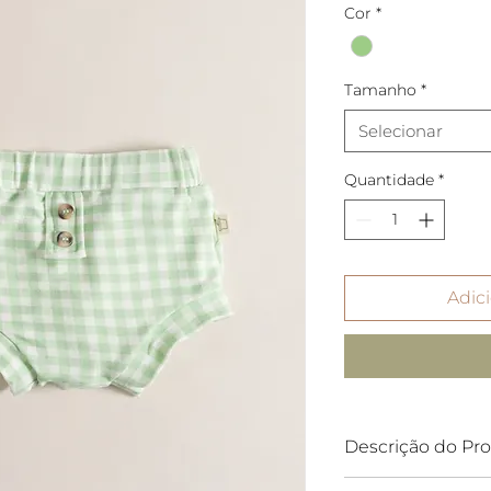
Cor
*
Tamanho
*
Selecionar
Quantidade
*
Adici
Descrição do Pr
Peça feita em mole