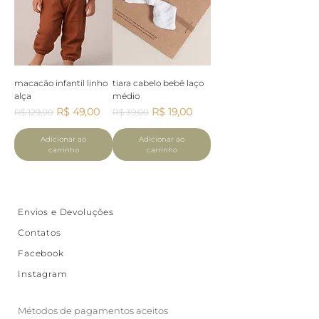
macacão infantil linho
tiara cabelo bebê laço
alça
médio
Preço normal
Preço promocional
Preço normal
Preço promocional
R$ 49,00
R$ 19,00
R$ 129,00
R$ 39,00
Adicionar ao
Adicionar ao
carrinho
carrinho
Envios e Devoluções
Contatos
Facebook
Instagram
Métodos de pagamentos aceitos