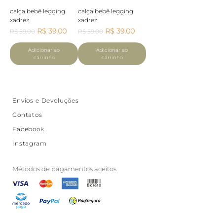
calça bebê legging
calça bebê legging
xadrez
xadrez
Preço normal
Preço promocional
Preço normal
Preço promocional
R$ 39,00
R$ 39,00
R$ 59,00
R$ 59,00
Adicionar ao
Adicionar ao
carrinho
carrinho
Envios e Devoluções
Contatos
Facebook
Instagram
Métodos de pagamentos aceitos