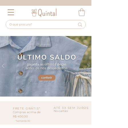
ATÉ 3X SEM JUROS
FRETE GRÁTIS*
No cartão
Compras acima de
R$ 400,00
*somente RJ