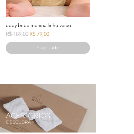
body bebê menina linho verão
Preço normal
Preço promocional
R$ 189,00
R$ 79,00
Esgotado
ACESSÓRIOS
DESCUBRA >