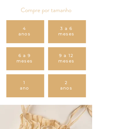
Compre por tamanho
4
3 a 6
anos
meses
6 a 9
9 a 12
meses
meses
1
2
ano
anos