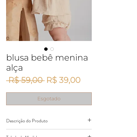
blusa bebê menina
alça
Preço normal
Preço promoc
 R$ 59,00 
R$ 39,00
Esgotado
Descrição do Produto
Blusa 100% algodão, com tecido macio