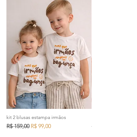
kit 2 blusas estampa irmãos
body jardineira beb
Preço normal
Preço promocional
Preço normal
R$ 159,00
R$ 99,00
R$ 119,00