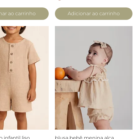
nar ao carrinho
Adicionar ao carrinho
lização rápida
Visualização rápida
infantil liso
blusa bebê menina alça