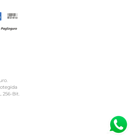
ro.
rotegida
 256-Bit.