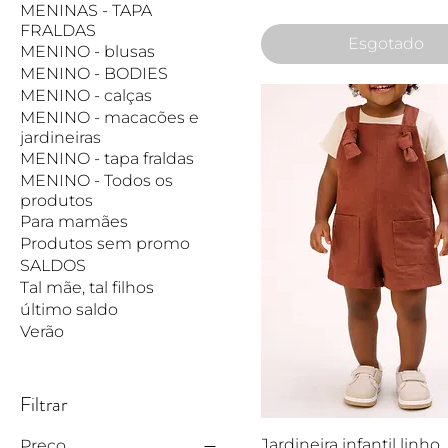
MENINAS - TAPA
FRALDAS
Esgotado
MENINO - blusas
MENINO - BODIES
MENINO - calças
MENINO - macacões e
jardineiras
MENINO - tapa fraldas
MENINO - Todos os
produtos
Para mamães
Produtos sem promo
SALDOS
Tal mãe, tal filhos
último saldo
Verão
Filtrar
Visualização rápid
Jardineira infantil linho
Preço