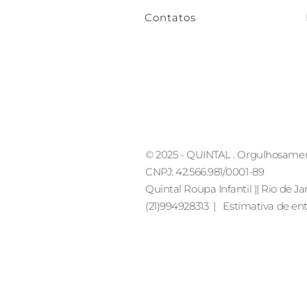
Contatos
© 2025 - QUINTAL . Orgulhosame
CNPJ: 42.566.981/0001-89
Quintal Roupa Infantil || Rio de Ja
(21)994928313 | Estimativa de entr