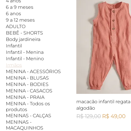
4 anos
6 a 9 meses
6 anos
9 a 12 meses
ADULTO
BEBÊ - SHORTS
Body jardineira
Infantil
Infantil - Menina
Infantil - Menino
Irmãos
MENINA - ACESSÓRIOS
MENINA - BLUSAS
MENINA - BODIES
MENINA - CASACOS
MENINA - PRAIA
Visualização rápid
macacão infantil regata
MENINA - Todos os
algodão
produtos
MENINAS - CALÇAS
Preço normal
Preço pro
R$ 129,00
R$ 49,00
MENINAS -
MACAQUINHOS