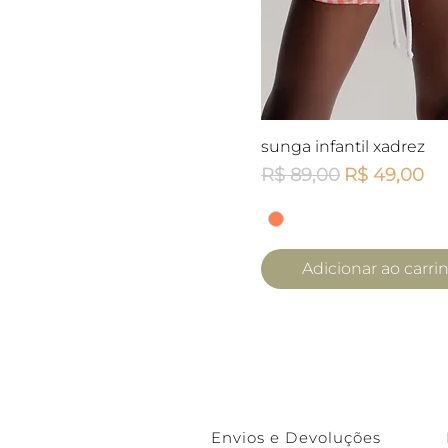
Visualização rápid
sunga infantil xadrez
Preço normal
Preço prom
R$ 89,00
R$ 49,00
Adicionar ao carri
Envios e Devoluções