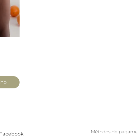
a
ocional
nho
Métodos de pagame
Facebook