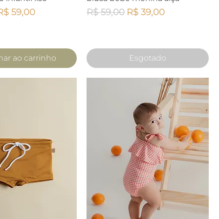
mal
Preço promocional
Preço normal
Preço promocional
R$ 59,00
R$ 59,00
R$ 39,00
nar ao carrinho
Esgotado