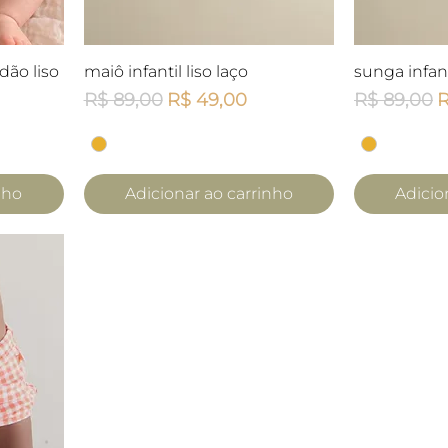
a
Visualização rápida
Visua
ão liso
maiô infantil liso laço
sunga infanti
mocional
Preço normal
Preço promocional
Preço nor
P
R$ 89,00
R$ 49,00
R$ 89,00
R
nho
Adicionar ao carrinho
Adicio