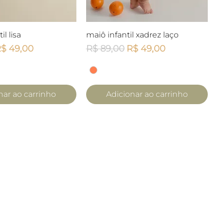
lização rápida
Visualização rápida
l lisa
maiô infantil xadrez laço
mal
reço promocional
Preço normal
Preço promocional
$ 49,00
R$ 89,00
R$ 49,00
nar ao carrinho
Adicionar ao carrinho